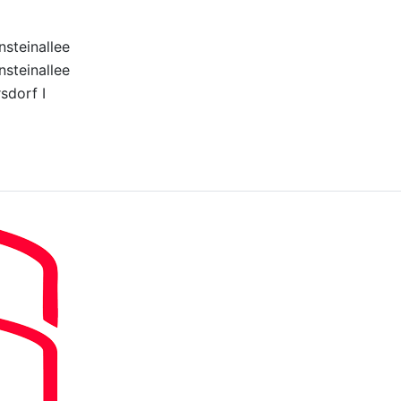
steinallee
steinallee
sdorf I