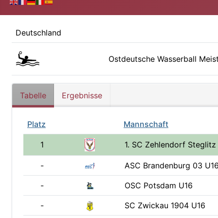
Deutschland
Ostdeutsche Wasserball Meis
Tabelle
Ergebnisse
Platz
Mannschaft
1
1. SC Zehlendorf Steglitz
-
ASC Brandenburg 03 U1
-
OSC Potsdam U16
-
SC Zwickau 1904 U16