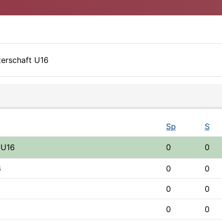
terschaft U16
Sp
S
 U16
0
0
6
0
0
0
0
0
0