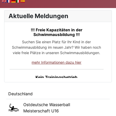
Aktuelle Meldungen
!!! Freie Kapazitäten in der
Schwimmausbildung !!!
Suchen Sie einen Platz für Ihr Kind in der
Schwimmausbildung im neuen Jahr? Wir haben noch
viele freie Plätze in unseren Schwimmausbildungen.
mehr Informationen dazu hier
Kein Trainingsbetrieb
Am Montag, den 27. April 2026 und am Freitag, den 01.
Mail findet kein Trainingsbetrieb statt. Folgedessen
Deutschland
entfällt am 02. Mai die Schwimmgrundausbildung in
der Schwimmhalle Hüttenweg.
Ostdeutsche Wasserball
Meisterschaft U16
Wir suchen Trainer bzw. Übungsleiter