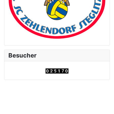
Am Montag, den 27. April 2026 und am Freitag, den 01.
Mail findet kein Trainingsbetrieb statt. Folgedessen
entfällt am 02. Mai die Schwimmgrundausbildung in
der Schwimmhalle Hüttenweg.
Wir suchen Trainer bzw. Übungsleiter
der 1. SC Zehlendorf Steglitz e.V. ist immer auf der
Suche nach neuen Trainern bzw. Übungsleitern für
Besucher
unseren Trainings - und Ausbildungsbetrieb.
mehr Informationen dazu hier
!!! Freie Kapazitäten in der
Schwimmausbildung !!!
Suchen Sie einen Platz für Ihr Kind in der
Schwimmausbildung im neuen Jahr? Wir haben noch
viele freie Plätze in unseren Schwimmausbildungen.
mehr Informationen dazu hier